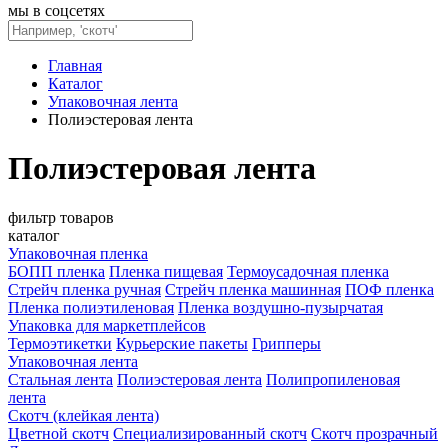
мы в соцсетях
Главная
Каталог
Упаковочная лента
Полиэстеровая лента
Полиэстеровая лента
фильтр товаров
каталог
Упаковочная пленка
БОПП пленка
Пленка пищевая
Термоусадочная пленка
Стрейч пленка ручная
Стрейч пленка машинная
ПОФ пленка
Пленка полиэтиленовая
Пленка воздушно-пузырчатая
Упаковка для маркетплейсов
Термоэтикетки
Курьерские пакеты
Грипперы
Упаковочная лента
Стальная лента
Полиэстеровая лента
Полипропиленовая
лента
Скотч (клейкая лента)
Цветной скотч
Специализированный скотч
Скотч прозрачный