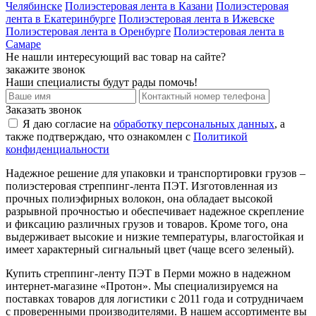
Челябинске
Полиэстеровая лента в Казани
Полиэстеровая
лента в Екатеринбурге
Полиэстеровая лента в Ижевске
Полиэстеровая лента в Оренбурге
Полиэстеровая лента в
Самаре
Не нашли интересующий вас товар на сайте?
закажите звонок
Наши специалисты будут рады помочь!
Заказать звонок
Я даю согласие на
обработку персональных данных
, а
также подтверждаю, что ознакомлен с
Политикой
конфиденциальности
Надежное решение для упаковки и транспортировки грузов –
полиэстеровая стреппинг-лента ПЭT. Изготовленная из
прочных полиэфирных волокон, она обладает высокой
разрывной прочностью и обеспечивает надежное скрепление
и фиксацию различных грузов и товаров. Кроме того, она
выдерживает высокие и низкие температуры, влагостойкая и
имеет характерный сигнальный цвет (чаще всего зеленый).
Купить стреппинг-ленту ПЭT в Перми можно в надежном
интернет-магазине «Протон». Мы специализируемся на
поставках товаров для логистики с 2011 года и сотрудничаем
с проверенными производителями. В нашем ассортименте вы