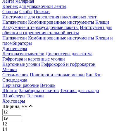
Лента малярная
Крепеж для упаковочной ленты
Скрепы
Скобы
Пряжки
Инструмент для скрепления пластиковых лент
Натяжители
Комбинированные инструменты
Клещи
Вакуумные и термоусадочные пакеты
Инструмент для
обвязки и скрепления стальной ленты
Натяжители
Комбинированные инструменты
Клещи и
пломбираторы
Диспенсеры
Ленторазматыватели
Диспенсеры для скотча
Гофротара и картонные уголки
Картонные уголки
Гофрокороб и гофрокартон
Мешки
Сетка-мешок
Полипропиленовые мешки
Биг Бэг
Спецодежда
Перчатки рабочие
Ветошь
Шпагат
Запайщики пакетов
Техника для склада
Штабелеры
Тележки
Хоз.товары
Ширина, мм
12
14