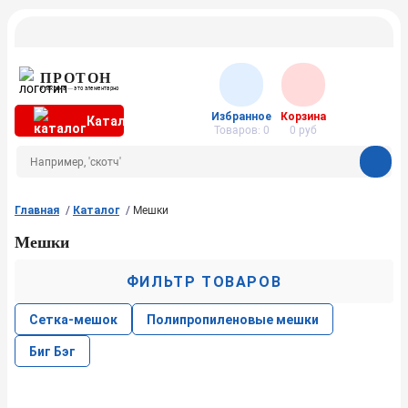
ПРОТОН
Упаковка — это элементарно
Избранное
Корзина
Каталог
Товаров:
0
0
руб
Главная
Каталог
Мешки
Мешки
ФИЛЬТР ТОВАРОВ
Сетка-мешок
Полипропиленовые мешки
Биг Бэг