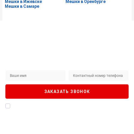
Мешки в Ижевске
Мешки в Оренбурге
Мешки в Самаре
Не нашли интересующий вас товар на сайте?
ЗАКАЖИТЕ ЗВОНОК
Наши специалисты будут рады помочь!
ЗАКАЗАТЬ ЗВОНОК
Я даю согласие на
обработку персональных данных
, а также
подтверждаю, что ознакомлен с
Политикой конфиденциальности