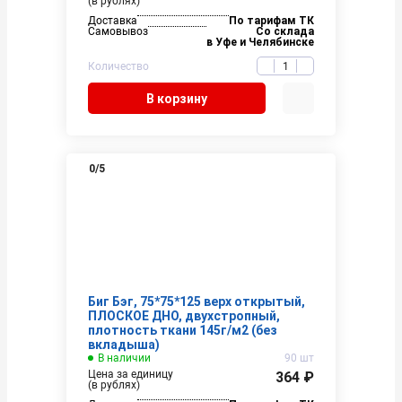
(в рублях)
Доставка
По тарифам ТК
Самовывоз
Со склада
в Уфе и Челябинске
Количество
В корзину
0
/5
Биг Бэг, 75*75*125 верх открытый,
ПЛОСКОЕ ДНО, двухстропный,
плотность ткани 145г/м2 (без
вкладыша)
В наличии
90 шт
Цена за единицу
364 ₽
(в рублях)