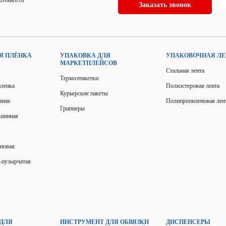
Заказать звонок
Я ПЛЁНКА
УПАКОВКА ДЛЯ
УПАКОВОЧНАЯ ЛЕ
МАРКЕТПЛЕЙСОВ
Стальная лента
Термоэтикетки
пленка
Полиэстеровая лента
Курьерские пакеты
чная
Полипропиленовая лен
Грипперы
ашинная
еновая
-пузырчатая
 ДЛЯ
ИНСТРУМЕНТ ДЛЯ ОБВЯЗКИ
ДИСПЕНСЕРЫ