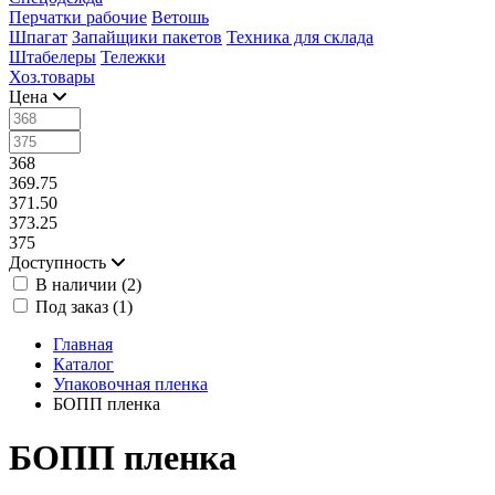
Перчатки рабочие
Ветошь
Шпагат
Запайщики пакетов
Техника для склада
Штабелеры
Тележки
Хоз.товары
Цена
368
369.75
371.50
373.25
375
Доступность
В наличии (
2
)
Под заказ (
1
)
Главная
Каталог
Упаковочная пленка
БОПП пленка
БОПП пленка