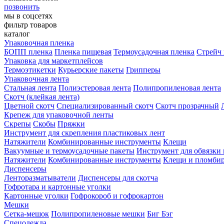
позвонить
мы в соцсетях
фильтр товаров
каталог
Упаковочная пленка
БОПП пленка
Пленка пищевая
Термоусадочная пленка
Стрейч 
Упаковка для маркетплейсов
Термоэтикетки
Курьерские пакеты
Грипперы
Упаковочная лента
Стальная лента
Полиэстеровая лента
Полипропиленовая лента
Скотч (клейкая лента)
Цветной скотч
Специализированный скотч
Скотч прозрачный
Крепеж для упаковочной ленты
Скрепы
Скобы
Пряжки
Инструмент для скрепления пластиковых лент
Натяжители
Комбинированные инструменты
Клещи
Вакуумные и термоусадочные пакеты
Инструмент для обвязки 
Натяжители
Комбинированные инструменты
Клещи и пломби
Диспенсеры
Ленторазматыватели
Диспенсеры для скотча
Гофротара и картонные уголки
Картонные уголки
Гофрокороб и гофрокартон
Мешки
Сетка-мешок
Полипропиленовые мешки
Биг Бэг
Спецодежда