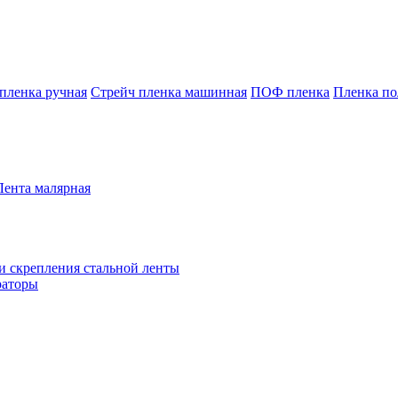
пленка ручная
Стрейч пленка машинная
ПОФ пленка
Пленка по
Лента малярная
и скрепления стальной ленты
раторы