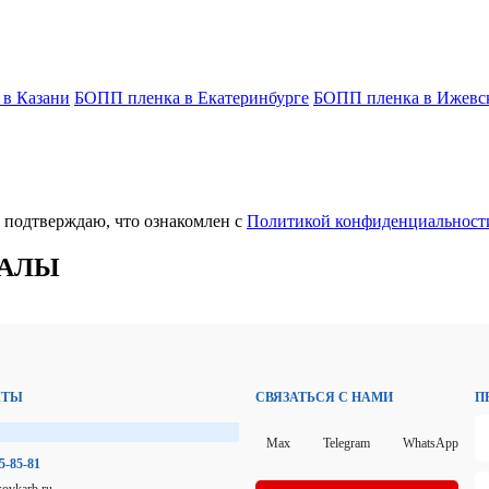
в Казани
БОПП пленка в Екатеринбурге
БОПП пленка в Ижевс
е подтверждаю, что ознакомлен с
Политикой конфиденциальност
НАЛЫ
КТЫ
СВЯЗАТЬСЯ С НАМИ
П
Max
Telegram
WhatsApp
75-85-81
ovkarb.ru