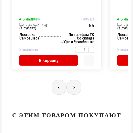
В наличии
1895 шт
В нали
Цена за единицу
Цена за 
55
(в рублях)
(в рублях
Доставка
По тарифам ТК
Доставк
Самовывоз
Со склада
Самовыв
в Уфе и Челябинске
Количество
Количес
В корзину
<
>
С ЭТИМ ТОВАРОМ ПОКУПАЮТ