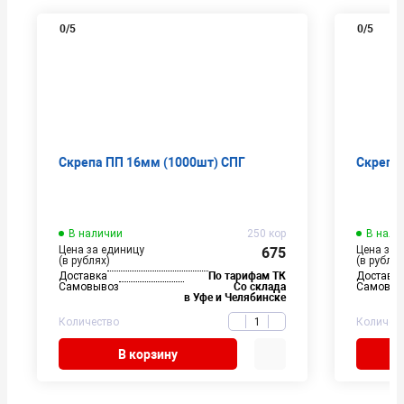
0
/5
0
/5
Скрепа ПП 16мм (1000шт) СПГ
Скрепа
В наличии
250 кор
В нали
Цена за единицу
Цена за 
675
(в рублях)
(в рублях
Доставка
По тарифам ТК
Доставк
Самовывоз
Со склада
Самовыв
в Уфе и Челябинске
Количество
Количес
В корзину