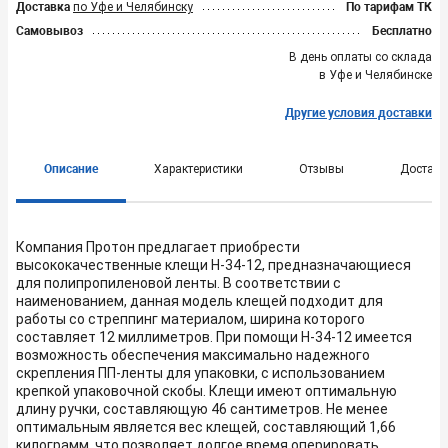
Доставка
по Уфе и Челябинску
По тарифам ТК
Самовывоз
Бесплатно
В день оплаты со склада
в Уфе и Челябинске
Другие условия доставки
Описание
Характеристики
Отзывы
Доставк
Компания Протон предлагает приобрести
высококачественные клещи Н-34-12, предназначающиеся
для полипропиленовой ленты. В соответствии с
наименованием, данная модель клещей подходит для
работы со стреппинг материалом, ширина которого
составляет 12 миллиметров. При помощи Н-34-12 имеется
возможность обеспечения максимально надежного
скрепления ПП-ленты для упаковки, с использованием
крепкой упаковочной скобы. Клещи имеют оптимальную
длину ручки, составляющую 46 сантиметров. Не менее
оптимальным является вес клещей, составляющий 1,66
килограмм, что позволяет долгое время оперировать